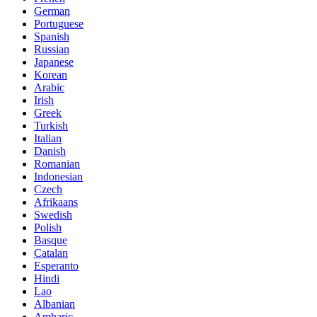
German
Portuguese
Spanish
Russian
Japanese
Korean
Arabic
Irish
Greek
Turkish
Italian
Danish
Romanian
Indonesian
Czech
Afrikaans
Swedish
Polish
Basque
Catalan
Esperanto
Hindi
Lao
Albanian
Amharic