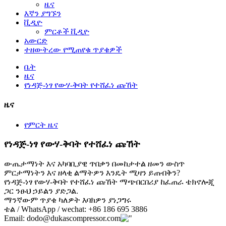
ዜና
እኛን ያግኙን
ቪዲዮ
ምርቶች ቪዲዮ
አውርድ
ተዘውትረው የሚጠየቁ ጥያቄዎች
ቤት
ዜና
የነዳጅ-ነፃ የውሃ-ቅባት የተሸፈነ ጩኸት
ዜና
የምርት ዜና
የነዳጅ-ነፃ የውሃ-ቅባት የተሸፈነ ጩኸት
ውጤታማነት እና አካባቢያዊ ጥበቃን በመከታተል ዘመን ውስጥ
ምርታማነትን እና ዘላቂ ልማትዎን እንዴት ሚዛን ይጠብቅን?
የነዳጅ-ነፃ የውሃ-ቅባት የተሸፈነ ጩኸት ማጭበርበሪያ ከፈጠራ ቴክኖሎጂ
ጋር ንፁህ ኃይልን ያድጋል.
ማንኛውም ጥያቄ ካለዎት እባክዎን ያነጋግሩ
ቴል / WhatsApp / wechat: +86 186 695 3886
Email: dodo@dukascompressor.com