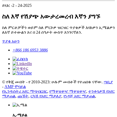
ድህረ -2 - 24-2025
ስለ እኛ የሽያጭ አውታረመረብ እኛን ያግኙ
ስለ ምርቶቻችን ወይም ስለ ምርኮዎ ዝርዝር ጥያቄዎች እባክዎን ኢሜልዎን
ለእኛ ይተውልን እና በ 24 ሰዓታት ውስጥ እንገናኛለን.
ጥያቄ አሁን
+866 186 6953 3886
© የቅጂ መብት - የ 2010-2023: ሁሉም መብቶች የተጠበቁ ናቸው.
ጣቢያ
-
AMP ሞባይል
የኢንዱስትሪ አየር ማጭበርበር
,
የማቀዝቀዣ ማቀዝቀዣ
,
ተንቀሳቃሽ የአየር
ማቃጠል
,
ጩኸት
,
ርካሽ የአየር ማቃለያ
,
የነዳጅ አየር ማቃጠል
,
ኢ-ሜይል