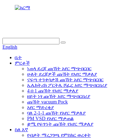
info@dukascompressor.com
+866 186 6953 3886
English
ቤት
ምርቶች
ነጠላ ደረጃ ጩኸት አየር ማጭበርበር
ሁለት ደረጃዎች ጩኸት የአየር ማቃለያ
ናፍጣ ተንቀሳቃሽ ጩኸት አየር ማጭበርበር
ኤሌክትሪክ ፖርትሌ ሾፌር አየር ማጭበርበሪያ
4 በ 1 ጩኸት የአየር ማቃለያ
ዘይት ነፃ ጩኸት አየር ማጭበርበሪያ
ጩኸት vacuum Pock
አየር ማድረቂያ
ባለ 2-1-1 ጩኸት የአየር ማቃለያ
PM VSD የአየር ማቃጠል
ቋሚ የፍጥነት ጩኸት የአየር ማቃለያ
ስለ እኛ
የብቃት ማረጋገጫ የምስክር ወረቀት