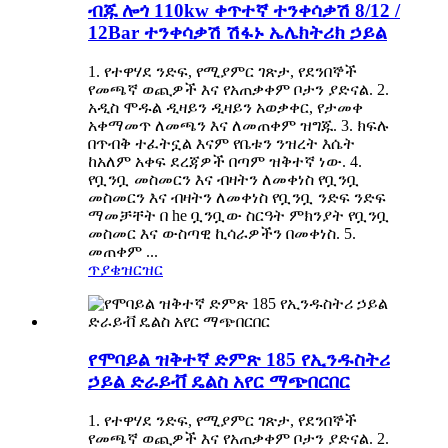
ብጁ ሎጎ 110kw ቀጥተኛ ተንቀሳቃሽ 8/12 /
12Bar ተንቀሳቃሽ ሽፋኑ ኤሌክትሪክ ኃይል
1. የተዋሃደ ንድፍ, የሚያምር ገጽታ, የደንበኞች
የመጫኛ ወጪዎች እና የአጠቃቀም ቦታን ያድናል. 2.
አዲስ ሞዱል ዲዛይን ዲዛይን አወቃቀር, የታመቀ
አቀማመጥ ለመጫን እና ለመጠቀም ዝግጁ. 3. ክፍሉ
በጥብቅ ተፈትኗል እናም የቤቱን ንዝረት እሴት
ከአለም አቀፍ ደረጃዎች በጣም ዝቅተኛ ነው. 4.
የቧንቧ መስመርን እና ብዛትን ለመቀነስ የቧንቧ
መስመርን እና ብዛትን ለመቀነስ የቧንቧ ንድፍ ንድፍ
ማመቻቸት በ he ቧንቧው ስርዓት ምክንያት የቧንቧ
መስመር እና ውስጣዊ ኪሳራዎችን በመቀነስ. 5.
መጠቀም ...
ጥያቄ
ዝርዝር
የሞባይል ዝቅተኛ ድምጽ 185 የኢንዱስትሪ
ኃይል ድራይቭ ዴልስ አየር ማጭበርበር
1. የተዋሃደ ንድፍ, የሚያምር ገጽታ, የደንበኞች
የመጫኛ ወጪዎች እና የአጠቃቀም ቦታን ያድናል. 2.