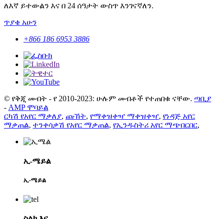
ለእኛ ይተውልን እና በ 24 ሰዓታት ውስጥ እንገናኛለን.
ጥያቄ አሁን
+866 186 6953 3886
© የቅጂ መብት - የ 2010-2023: ሁሉም መብቶች የተጠበቁ ናቸው.
ጣቢያ
-
AMP ሞባይል
ርካሽ የአየር ማቃለያ
,
ጩኸት
,
የማቀዝቀዣ ማቀዝቀዣ
,
የነዳጅ አየር
ማቃጠል
,
ተንቀሳቃሽ የአየር ማቃጠል
,
የኢንዱስትሪ አየር ማጭበርበር
,
ኢ-ሜይል
ኢ-ሜይል
ስልክ እና