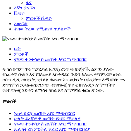
ዜና
እኛን ያግኙን
ቪዲዮ
ምርቶች ቪዲዮ
አውርድ
ተዘውትረው የሚጠየቁ ጥያቄዎች
ቤት
ምርቶች
ናፍጣ ተንቀሳቃሽ ጩኸት አየር ማጭበርበር
ዱካስ በጣም ጥሩ ሜካኒካል ኢንጂነሪንግ ዲዛይጂኖች, ልምድ ያለው
የሰራተኛ ቡድን እና የባለሙያ አስተዳደር ቡድን አለው. የማምረቻ ፅንሰ-
ሀሳብ ዲዳ, ዘላቂነት, የኃይል ቁጠባን እና ደህንነት ባህሪያትን ለማሳካት ዋና
ድግግሞሽ ኃይል-አስደንጋጭ ቴክኖሎጂ ዋና ቴክኖሎጂን ለማግኘትና
የቴክኖሎጂ ሂደቱን ለማስተካከል እና ለማሻሻል ቁርጠኛ ነው.
ምድቦች
ነጠላ ደረጃ ጩኸት አየር ማጭበርበር
ሁለት ደረጃዎች ጩኸት የአየር ማቃለያ
ናፍጣ ተንቀሳቃሽ ጩኸት አየር ማጭበርበር
ኤሌክትሪክ ፖርትሌ ሾፌር አየር ማጭበርበሪያ