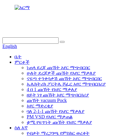
info@dukascompressor.com
+866 186 6953 3886
English
ቤት
ምርቶች
ነጠላ ደረጃ ጩኸት አየር ማጭበርበር
ሁለት ደረጃዎች ጩኸት የአየር ማቃለያ
ናፍጣ ተንቀሳቃሽ ጩኸት አየር ማጭበርበር
ኤሌክትሪክ ፖርትሌ ሾፌር አየር ማጭበርበሪያ
4 በ 1 ጩኸት የአየር ማቃለያ
ዘይት ነፃ ጩኸት አየር ማጭበርበሪያ
ጩኸት vacuum Pock
አየር ማድረቂያ
ባለ 2-1-1 ጩኸት የአየር ማቃለያ
PM VSD የአየር ማቃጠል
ቋሚ የፍጥነት ጩኸት የአየር ማቃለያ
ስለ እኛ
የብቃት ማረጋገጫ የምስክር ወረቀት