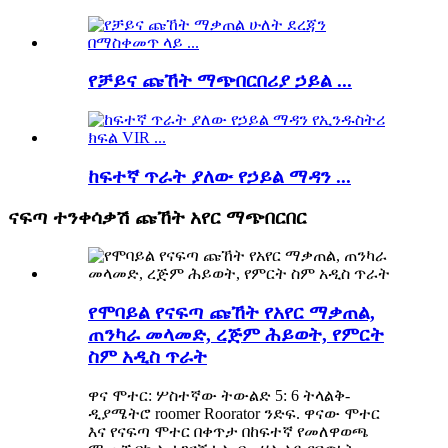
የቻይና ጩኸት ማጭበርበሪያ ኃይል ...
ከፍተኛ ጥራት ያለው የኃይል ማዳን ...
ናፍጣ ተንቀሳቃሽ ጩኸት አየር ማጭበርበር
የሞባይል የናፍጣ ጩኸት የአየር ማቃጠል,
ጠንካራ መላመድ, ረጅም ሕይወት, የምርት
ስም አዲስ ጥራት
ዋና ሞተር: ሦስተኛው ትውልድ 5: 6 ትላልቅ-
ዲያሜትሮ roomer Roorator ንድፍ. ዋናው ሞተር
እና የናፍጣ ሞተር በቀጥታ በከፍተኛ የመለዋወጫ