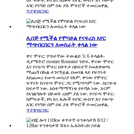
ክምፍቶች, ዩካ እና ሌሎች የሀገር ውስጥ እና የውጭ
አገር የንግድ ስም ሰፋ ያለ ሞተሮች ተመርጠዋል,
ጥያቄ
ዝርዝር
ሊበጅ የሚችል የሞባይል የናፍረስ አየር
ማጭበርበርን ለመስራት ቀላል ነው
ዋና ሞተር: ሦስተኛው ትውልድ 5: 6 ትላልቅ-
ዲያሜትሮ roomer Roorator ንድፍ. ዋናው ሞተር
እና የናፍጣ ሞተር በቀጥታ በከፍተኛ የመለዋወጫ
ማጨሻ በኩል ተገናኝቷል. በመሃል ላይ የፍጥነት
እየጨመረ የመጣ መሳሪያ የለም. ዋናው የሞተር
ፍጥነት ከናፍጣ ሞተር ጋር የሚጣጣም ነው. ስርጭቱ
ከፍተኛ ነው, አስተማማኝነቱ የተሻለ ነው, እናም
የአገልግሎት ህይወት ረዘም ያለ ነው. የናፍጣ ሞተር-
ክምፍቶች, ዩካ እና ሌሎች የሀገር ውስጥ እና የውጭ
አገር የንግድ ስም ሰፋ ያለ ሞተሮች ተመርጠዋል,
ጥያቄ
ዝርዝር