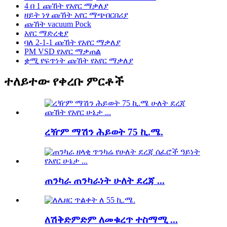
4 በ 1 ጩኸት የአየር ማቃለያ
ዘይት ነፃ ጩኸት አየር ማጭበርበሪያ
ጩኸት vacuum Pock
አየር ማድረቂያ
ባለ 2-1-1 ጩኸት የአየር ማቃለያ
PM VSD የአየር ማቃጠል
ቋሚ የፍጥነት ጩኸት የአየር ማቃለያ
ተለይተው የቀረቡ ምርቶች
ረዥም ማሽን ሕይወት 75 ኪ.ሜ.
ጠንካራ ጠንካራነት ሁለት ደረጃ ...
ለሽቅድምድም ለመቁረጥ ተስማሚ ...