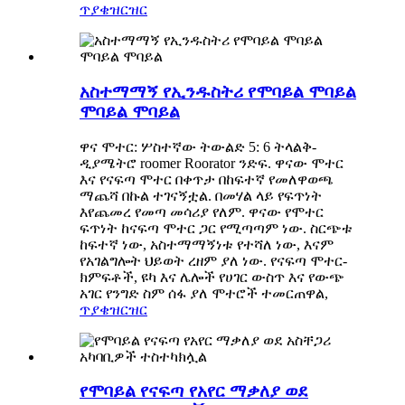
ጥያቄ
ዝርዝር
አስተማማኝ የኢንዱስትሪ የሞባይል ሞባይል
ሞባይል ሞባይል
ዋና ሞተር: ሦስተኛው ትውልድ 5: 6 ትላልቅ-
ዲያሜትሮ roomer Roorator ንድፍ. ዋናው ሞተር
እና የናፍጣ ሞተር በቀጥታ በከፍተኛ የመለዋወጫ
ማጨሻ በኩል ተገናኝቷል. በመሃል ላይ የፍጥነት
እየጨመረ የመጣ መሳሪያ የለም. ዋናው የሞተር
ፍጥነት ከናፍጣ ሞተር ጋር የሚጣጣም ነው. ስርጭቱ
ከፍተኛ ነው, አስተማማኝነቱ የተሻለ ነው, እናም
የአገልግሎት ህይወት ረዘም ያለ ነው. የናፍጣ ሞተር-
ክምፍቶች, ዩካ እና ሌሎች የሀገር ውስጥ እና የውጭ
አገር የንግድ ስም ሰፋ ያለ ሞተሮች ተመርጠዋል,
ጥያቄ
ዝርዝር
የሞባይል የናፍጣ የአየር ማቃለያ ወደ