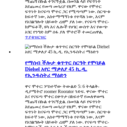
ማጨሻ በኩል ተገናኝቷል. በመሃል ላይ የፍጥነት
እየጨመረ የመጣ መሳሪያ የለም. ዋናው የሞተር
ፍጥነት ከናፍጣ ሞተር ጋር የሚጣጣም ነው. ስርጭቱ
ከፍተኛ ነው, አስተማማኝነቱ የተሻለ ነው, እናም
የአገልግሎት ህይወት ረዘም ያለ ነው. የናፍጣ ሞተር-
ክምፍቶች, ዩካ እና ሌሎች የሀገር ውስጥ እና የውጭ
አገር የንግድ ስም ሰፋ ያለ ሞተሮች ተመርጠዋል,
ጥያቄ
ዝርዝር
የማሰብ ችሎታ ቁጥጥር ስርዓት የሞባይል
Dielsel አየር ማቃለያ 45 ኪ.ዲ.
የኢንዱስትሪ ማዕድን
ዋና ሞተር: ሦስተኛው ትውልድ 5: 6 ትላልቅ-
ዲያሜትሮ roomer Roorator ንድፍ. ዋናው ሞተር
እና የናፍጣ ሞተር በቀጥታ በከፍተኛ የመለዋወጫ
ማጨሻ በኩል ተገናኝቷል. በመሃል ላይ የፍጥነት
እየጨመረ የመጣ መሳሪያ የለም. ዋናው የሞተር
ፍጥነት ከናፍጣ ሞተር ጋር የሚጣጣም ነው. ስርጭቱ
ከፍተኛ ነው, አስተማማኝነቱ የተሻለ ነው, እናም
የአገልግሎት ህይወት ረዘም ያለ ነው. የናፍጣ ሞተር-