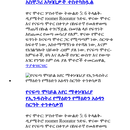
አስቸጋሪ አካባቢዎች ተስተካክሏል
ዋና ሞተር: ሦስተኛው ትውልድ 5: 6 ትላልቅ-
ዲያሜትሮ roomer Roorator ንድፍ. ዋናው ሞተር
እና የናፍጣ ሞተር በቀጥታ በከፍተኛ የመለዋወጫ
ማጨሻ በኩል ተገናኝቷል. በመሃል ላይ የፍጥነት
እየጨመረ የመጣ መሳሪያ የለም. ዋናው የሞተር
ፍጥነት ከናፍጣ ሞተር ጋር የሚጣጣም ነው. ስርጭቱ
ከፍተኛ ነው, አስተማማኝነቱ የተሻለ ነው, እናም
የአገልግሎት ህይወት ረዘም ያለ ነው. የናፍጣ ሞተር-
ክምፍቶች, ዩካ እና ሌሎች የሀገር ውስጥ እና የውጭ
አገር የንግድ ስም ሰፋ ያለ ሞተሮች ተመርጠዋል,
ጥያቄ
ዝርዝር
የናፍጣ ሞባይል አየር ማቀነባበሪያ
የኢንዱስትሪ የማዕድን የማዕድን አዕዳን
ስርዓት ተንቀሳቃሽ
ዋና ሞተር: ሦስተኛው ትውልድ 5: 6 ትላልቅ-
ዲያሜትሮ roomer Roorator ንድፍ. ዋናው ሞተር
እና የናፍጣ ሞተር በቀጥታ በከፍተኛ የመለዋወጫ