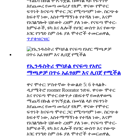
ማጨሻ በኩል ተገናኝቷል. በመሃል ላይ የፍጥነት
እየጨመረ የመጣ መሳሪያ የለም. ዋናው የሞተር
ፍጥነት ከናፍጣ ሞተር ጋር የሚጣጣም ነው. ስርጭቱ
ከፍተኛ ነው, አስተማማኝነቱ የተሻለ ነው, እናም
የአገልግሎት ህይወት ረዘም ያለ ነው. የናፍጣ ሞተር-
ክምፍቶች, ዩካ እና ሌሎች የሀገር ውስጥ እና የውጭ
አገር የንግድ ስም ሰፋ ያለ ሞተሮች ተመርጠዋል,
ጥያቄ
ዝርዝር
የኢንዱስትሪ ሞባይል የናፍጣ የአየር
ማጫዎቻ በጥሩ አፈፃፀም እና ሊበጀ የሚችል
ዋና ሞተር: ሦስተኛው ትውልድ 5: 6 ትላልቅ-
ዲያሜትሮ roomer Roorator ንድፍ. ዋናው ሞተር
እና የናፍጣ ሞተር በቀጥታ በከፍተኛ የመለዋወጫ
ማጨሻ በኩል ተገናኝቷል. በመሃል ላይ የፍጥነት
እየጨመረ የመጣ መሳሪያ የለም. ዋናው የሞተር
ፍጥነት ከናፍጣ ሞተር ጋር የሚጣጣም ነው. ስርጭቱ
ከፍተኛ ነው, አስተማማኝነቱ የተሻለ ነው, እናም
የአገልግሎት ህይወት ረዘም ያለ ነው. የናፍጣ ሞተር-
ክምፍቶች, ዩካ እና ሌሎች የሀገር ውስጥ እና የውጭ
አገር የንግድ ስም ሰፋ ያለ ሞተሮች ተመርጠዋል,