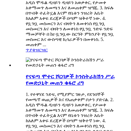
አዲስ ሞዱል ዲዛይን ዲዛይን አወቃቀር, የታመቀ
አቀማመጥ ለመጫን እና ለመጠቀም ዝግጁ. 3. ክፍሉ
በጥብቅ ተፈትኗል እናም የቤቱን ንዝረት እሴት
ከአለም አቀፍ ደረጃዎች በጣም ዝቅተኛ ነው. 4.
የቧንቧ መስመርን እና ብዛትን ለመቀነስ የቧንቧ
መስመርን እና ብዛትን ለመቀነስ የቧንቧ ንድፍ ንድፍ
ማመቻቸት በ he ቧንቧው ስርዓት ምክንያት የቧንቧ
መስመር እና ውስጣዊ ኪሳራዎችን በመቀነስ. 5.
መጠቀም ...
ጥያቄ
ዝርዝር
የናፍጣ ሞተር ሾርባዎች ኮንስትራክሽን ሥራ
የመድኃኒት መጠን ቁፋሮ ሪግ
1. የተዋሃደ ንድፍ, የሚያምር ገጽታ, የደንበኞች
የመጫኛ ወጪዎች እና የአጠቃቀም ቦታን ያድናል. 2.
አዲስ ሞዱል ዲዛይን ዲዛይን አወቃቀር, የታመቀ
አቀማመጥ ለመጫን እና ለመጠቀም ዝግጁ. 3. ክፍሉ
በጥብቅ ተፈትኗል እናም የቤቱን ንዝረት እሴት
ከአለም አቀፍ ደረጃዎች በጣም ዝቅተኛ ነው. 4.
የቧንቧ መስመርን እና ብዛትን ለመቀነስ የቧንቧ