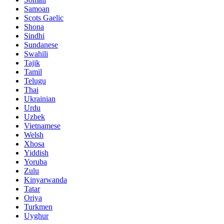
Samoan
Scots Gaelic
Shona
Sindhi
Sundanese
Swahili
Tajik
Tamil
Telugu
Thai
Ukrainian
Urdu
Uzbek
Vietnamese
Welsh
Xhosa
Yiddish
Yoruba
Zulu
Kinyarwanda
Tatar
Oriya
Turkmen
Uyghur