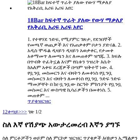
18Bar ከፍተኛ ጥራት ያለው የውሃ ማቃለያ
የአቅራቢ አሪፍ አሪፍ አየር
1. የተዋሃደ ንድፍ, የሚያምር ገጽታ, የደንበኞች
የመጫኛ ወጪዎች እና የአጠቃቀም ቦታን ያድናል. 2.
አዲስ ሞዱል ዲዛይን ዲዛይን አወቃቀር, የታመቀ
አቀማመጥ ለመጫን እና ለመጠቀም ዝግጁ. 3. ክፍሉ
በጥብቅ ተፈትኗል እናም የቤቱን ንዝረት እሴት
ከአለም አቀፍ ደረጃዎች በጣም ዝቅተኛ ነው. 4.
የቧንቧ መስመርን እና ብዛትን ለመቀነስ የቧንቧ
መስመርን እና ብዛትን ለመቀነስ የቧንቧ ንድፍ ንድፍ
ማመቻቸት በ he ቧንቧው ስርዓት ምክንያት የቧንቧ
መስመር እና ውስጣዊ ኪሳራዎችን በመቀነስ. 5.
መጠቀም ...
ጥያቄ
ዝርዝር
1
2
ቀጣይ>
>>
ገጽ 1/2
ስለ እኛ የሽያጭ አውታረመረብ እኛን ያግኙ
ስለ ምርቶቻችን ወይም ስለ ምርኮዎ ዝርዝር ጥያቄዎች እባክዎን ኢሜልዎን