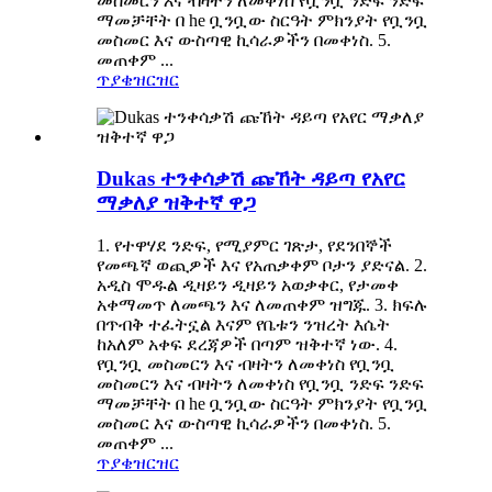
መስመርን እና ብዛትን ለመቀነስ የቧንቧ ንድፍ ንድፍ
ማመቻቸት በ he ቧንቧው ስርዓት ምክንያት የቧንቧ
መስመር እና ውስጣዊ ኪሳራዎችን በመቀነስ. 5.
መጠቀም ...
ጥያቄ
ዝርዝር
Dukas ተንቀሳቃሽ ጩኸት ዳይጣ የአየር
ማቃለያ ዝቅተኛ ዋጋ
1. የተዋሃደ ንድፍ, የሚያምር ገጽታ, የደንበኞች
የመጫኛ ወጪዎች እና የአጠቃቀም ቦታን ያድናል. 2.
አዲስ ሞዱል ዲዛይን ዲዛይን አወቃቀር, የታመቀ
አቀማመጥ ለመጫን እና ለመጠቀም ዝግጁ. 3. ክፍሉ
በጥብቅ ተፈትኗል እናም የቤቱን ንዝረት እሴት
ከአለም አቀፍ ደረጃዎች በጣም ዝቅተኛ ነው. 4.
የቧንቧ መስመርን እና ብዛትን ለመቀነስ የቧንቧ
መስመርን እና ብዛትን ለመቀነስ የቧንቧ ንድፍ ንድፍ
ማመቻቸት በ he ቧንቧው ስርዓት ምክንያት የቧንቧ
መስመር እና ውስጣዊ ኪሳራዎችን በመቀነስ. 5.
መጠቀም ...
ጥያቄ
ዝርዝር