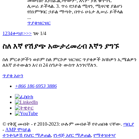
መውሰድ አያስፈልጋቸውም, እናም ያለ ቁጥጥር
ሊሠራ ይችላል. 3. ጥሩ የኃይል ሚዛን, ሚዛናዊ ያልሆነ
የስነምግባር ኃይል ማጣት, በጥሩ ሁኔታ ሊሠራ ይችላል
...
ጥያቄ
ዝርዝር
1
2
3
4
ቀጣይ>
>>
ገጽ 1/4
ስለ እኛ የሽያጭ አውታረመረብ እኛን ያግኙ
ስለ ምርቶቻችን ወይም ስለ ምርኮዎ ዝርዝር ጥያቄዎች እባክዎን ኢሜልዎን
ለእኛ ይተውልን እና በ 24 ሰዓታት ውስጥ እንገናኛለን.
ጥያቄ አሁን
+866 186 6953 3886
© የቅጂ መብት - የ 2010-2023: ሁሉም መብቶች የተጠበቁ ናቸው.
ጣቢያ
-
AMP ሞባይል
ተንቀሳቃሽ የአየር ማቃጠል
,
የነዳጅ አየር ማቃጠል
,
የማቀዝቀዣ