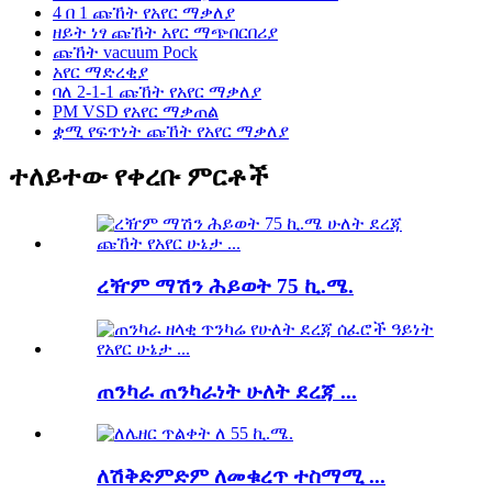
4 በ 1 ጩኸት የአየር ማቃለያ
ዘይት ነፃ ጩኸት አየር ማጭበርበሪያ
ጩኸት vacuum Pock
አየር ማድረቂያ
ባለ 2-1-1 ጩኸት የአየር ማቃለያ
PM VSD የአየር ማቃጠል
ቋሚ የፍጥነት ጩኸት የአየር ማቃለያ
ተለይተው የቀረቡ ምርቶች
ረዥም ማሽን ሕይወት 75 ኪ.ሜ.
ጠንካራ ጠንካራነት ሁለት ደረጃ ...
ለሽቅድምድም ለመቁረጥ ተስማሚ ...