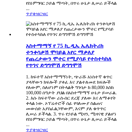
የስነምግባር ኃይል ማጣት, በጥሩ ሁኔታ ሊሠራ ይችላል
...
ጥያቄ
ዝርዝር
አስተማማኝ የ 75 ኪ.ዲኤ ኤሌክትሪክ
ተንቀሳቃሽ ሞባይል አየር ማቃለያ
የጨረታውን ሞተር የሚያሳይ የተስተካከለ
የጥገና ድግግሞሽ ድግግሞሽ
1. ከፍተኛ አስተማማኝነት, ጭራሹ አነስተኛ ቁጥር
ያላቸውን ክፍሎች ያቀፈ እና ያልተለመደ ክፍሎች
የለውም, ስለሆነም በትላልቅ ግንባታ ከ 80,000 እስከ
100,000 ሰዓታት ያህል በአስተማማኝ ሁኔታ ይሠራል.
2. እሱ ከፍተኛው ራስ-ሰር ደረጃ ያለው እና ለማቆየት
ቀላል ነው. ኦፕሬተሮች ሰፊ የባለሙያ ስልጠና
መውሰድ አያስፈልጋቸውም, እናም ያለ ቁጥጥር
ሊሠራ ይችላል. 3. ጥሩ የኃይል ሚዛን, ሚዛናዊ ያልሆነ
የስነምግባር ኃይል ማጣት, በጥሩ ሁኔታ ሊሠራ ይችላል
...
ጥያቄ
ዝርዝር