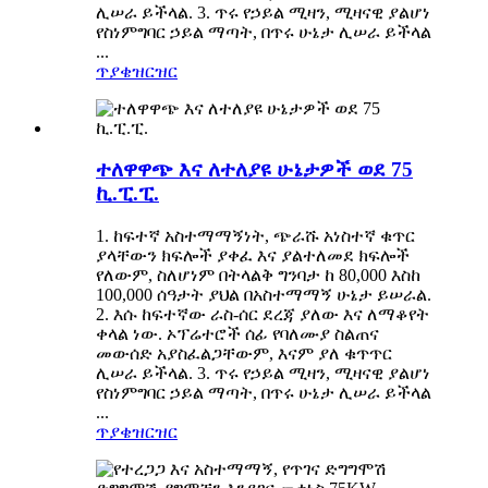
ሊሠራ ይችላል. 3. ጥሩ የኃይል ሚዛን, ሚዛናዊ ያልሆነ
የስነምግባር ኃይል ማጣት, በጥሩ ሁኔታ ሊሠራ ይችላል
...
ጥያቄ
ዝርዝር
ተለዋዋጭ እና ለተለያዩ ሁኔታዎች ወደ 75
ኪ.ፒ.ፒ.
1. ከፍተኛ አስተማማኝነት, ጭራሹ አነስተኛ ቁጥር
ያላቸውን ክፍሎች ያቀፈ እና ያልተለመደ ክፍሎች
የለውም, ስለሆነም በትላልቅ ግንባታ ከ 80,000 እስከ
100,000 ሰዓታት ያህል በአስተማማኝ ሁኔታ ይሠራል.
2. እሱ ከፍተኛው ራስ-ሰር ደረጃ ያለው እና ለማቆየት
ቀላል ነው. ኦፕሬተሮች ሰፊ የባለሙያ ስልጠና
መውሰድ አያስፈልጋቸውም, እናም ያለ ቁጥጥር
ሊሠራ ይችላል. 3. ጥሩ የኃይል ሚዛን, ሚዛናዊ ያልሆነ
የስነምግባር ኃይል ማጣት, በጥሩ ሁኔታ ሊሠራ ይችላል
...
ጥያቄ
ዝርዝር