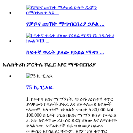
የቻይና ጩኸት ማጭበርበሪያ ኃይል ...
ከፍተኛ ጥራት ያለው የኃይል ማዳን ...
ኤሌክትሪክ ፖርትሌ ሾፌር አየር ማጭበርበሪያ
75 ኪ.ፒ.አይ.
1. ከፍተኛ አስተማማኝነት, ጭራሹ አነስተኛ ቁጥር
ያላቸውን ክፍሎች ያቀፈ እና ያልተለመደ ክፍሎች
የለውም, ስለሆነም በትላልቅ ግንባታ ከ 80,000 እስከ
100,000 ሰዓታት ያህል በአስተማማኝ ሁኔታ ይሠራል.
2. እሱ ከፍተኛው ራስ-ሰር ደረጃ ያለው እና ለማቆየት
ቀላል ነው. ኦፕሬተሮች ሰፊ የባለሙያ ስልጠና
መውሰድ አያስፈልጋቸውም, እናም ያለ ቁጥጥር