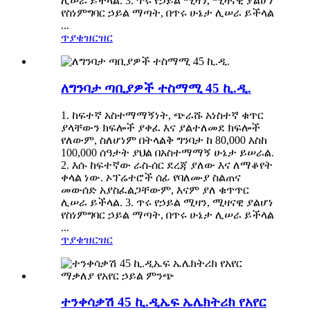
ሊሠራ ይችላል. 3. ጥሩ የኃይል ሚዛን, ሚዛናዊ ያልሆነ
የስነምግባር ኃይል ማጣት, በጥሩ ሁኔታ ሊሠራ ይችላል
...
ጥያቄ
ዝርዝር
ለግንባታ ጣቢያዎች ተስማሚ 45 ኪ.ዲ.
1. ከፍተኛ አስተማማኝነት, ጭራሹ አነስተኛ ቁጥር
ያላቸውን ክፍሎች ያቀፈ እና ያልተለመደ ክፍሎች
የለውም, ስለሆነም በትላልቅ ግንባታ ከ 80,000 እስከ
100,000 ሰዓታት ያህል በአስተማማኝ ሁኔታ ይሠራል.
2. እሱ ከፍተኛው ራስ-ሰር ደረጃ ያለው እና ለማቆየት
ቀላል ነው. ኦፕሬተሮች ሰፊ የባለሙያ ስልጠና
መውሰድ አያስፈልጋቸውም, እናም ያለ ቁጥጥር
ሊሠራ ይችላል. 3. ጥሩ የኃይል ሚዛን, ሚዛናዊ ያልሆነ
የስነምግባር ኃይል ማጣት, በጥሩ ሁኔታ ሊሠራ ይችላል
...
ጥያቄ
ዝርዝር
ተንቀሳቃሽ 45 ኪ.ዲኤፍ ኤሌክትሪክ የአየር