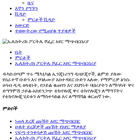
ዜና
እኛን ያግኙን
ቪዲዮ
ምርቶች ቪዲዮ
አውርድ
ተዘውትረው የሚጠየቁ ጥያቄዎች
ቤት
ምርቶች
ኤሌክትሪክ ፖርትሌ ሾፌር አየር ማጭበርበሪያ
ዱካስ በጣም ጥሩ ሜካኒካል ኢንጂነሪንግ ዲዛይጂኖች, ልምድ ያለው
የሰራተኛ ቡድን እና የባለሙያ አስተዳደር ቡድን አለው. የማምረቻ ፅንሰ-
ሀሳብ ዲዳ, ዘላቂነት, የኃይል ቁጠባን እና ደህንነት ባህሪያትን ለማሳካት ዋና
ድግግሞሽ ኃይል-አስደንጋጭ ቴክኖሎጂ ዋና ቴክኖሎጂን ለማግኘትና
የቴክኖሎጂ ሂደቱን ለማስተካከል እና ለማሻሻል ቁርጠኛ ነው.
ምድቦች
ነጠላ ደረጃ ጩኸት አየር ማጭበርበር
ሁለት ደረጃዎች ጩኸት የአየር ማቃለያ
ናፍጣ ተንቀሳቃሽ ጩኸት አየር ማጭበርበር
ኤሌክትሪክ ፖርትሌ ሾፌር አየር ማጭበርበሪያ