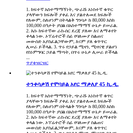
1. ከፍተኛ አስተማማኝነት, ጭራሹ አነስተኛ ቁጥር
ያላቸውን ክፍሎች ያቀፈ እና ያልተለመደ ክፍሎች
የለውም, ስለሆነም በትላልቅ ግንባታ ከ 80,000 እስከ
100,000 ሰዓታት ያህል በአስተማማኝ ሁኔታ ይሠራል.
2. እሱ ከፍተኛው ራስ-ሰር ደረጃ ያለው እና ለማቆየት
ቀላል ነው. ኦፕሬተሮች ሰፊ የባለሙያ ስልጠና
መውሰድ አያስፈልጋቸውም, እናም ያለ ቁጥጥር
ሊሠራ ይችላል. 3. ጥሩ የኃይል ሚዛን, ሚዛናዊ ያልሆነ
የስነምግባር ኃይል ማጣት, በጥሩ ሁኔታ ሊሠራ ይችላል
...
ጥያቄ
ዝርዝር
ተንቀሳቃሽ የሞባይል አየር ማቃለያ 45 ኪ.ዲ.
1. ከፍተኛ አስተማማኝነት, ጭራሹ አነስተኛ ቁጥር
ያላቸውን ክፍሎች ያቀፈ እና ያልተለመደ ክፍሎች
የለውም, ስለሆነም በትላልቅ ግንባታ ከ 80,000 እስከ
100,000 ሰዓታት ያህል በአስተማማኝ ሁኔታ ይሠራል.
2. እሱ ከፍተኛው ራስ-ሰር ደረጃ ያለው እና ለማቆየት
ቀላል ነው. ኦፕሬተሮች ሰፊ የባለሙያ ስልጠና
መውሰድ አያስፈልጋቸውም, እናም ያለ ቁጥጥር