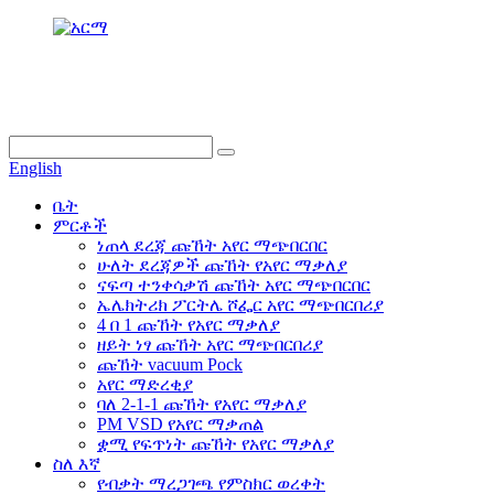
info@dukascompressor.com
+866 186 6953 3886
English
ቤት
ምርቶች
ነጠላ ደረጃ ጩኸት አየር ማጭበርበር
ሁለት ደረጃዎች ጩኸት የአየር ማቃለያ
ናፍጣ ተንቀሳቃሽ ጩኸት አየር ማጭበርበር
ኤሌክትሪክ ፖርትሌ ሾፌር አየር ማጭበርበሪያ
4 በ 1 ጩኸት የአየር ማቃለያ
ዘይት ነፃ ጩኸት አየር ማጭበርበሪያ
ጩኸት vacuum Pock
አየር ማድረቂያ
ባለ 2-1-1 ጩኸት የአየር ማቃለያ
PM VSD የአየር ማቃጠል
ቋሚ የፍጥነት ጩኸት የአየር ማቃለያ
ስለ እኛ
የብቃት ማረጋገጫ የምስክር ወረቀት