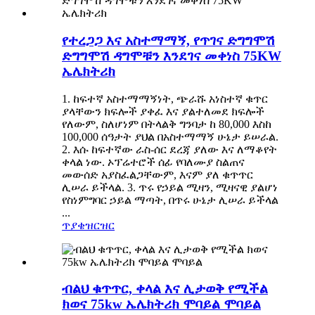
የተረጋጋ እና አስተማማኝ, የጥገና ድግግሞሽ
ድግግሞሽ ዳግሞቹን እንደገና መቀነስ 75KW
ኤሌክትሪክ
1. ከፍተኛ አስተማማኝነት, ጭራሹ አነስተኛ ቁጥር
ያላቸውን ክፍሎች ያቀፈ እና ያልተለመደ ክፍሎች
የለውም, ስለሆነም በትላልቅ ግንባታ ከ 80,000 እስከ
100,000 ሰዓታት ያህል በአስተማማኝ ሁኔታ ይሠራል.
2. እሱ ከፍተኛው ራስ-ሰር ደረጃ ያለው እና ለማቆየት
ቀላል ነው. ኦፕሬተሮች ሰፊ የባለሙያ ስልጠና
መውሰድ አያስፈልጋቸውም, እናም ያለ ቁጥጥር
ሊሠራ ይችላል. 3. ጥሩ የኃይል ሚዛን, ሚዛናዊ ያልሆነ
የስነምግባር ኃይል ማጣት, በጥሩ ሁኔታ ሊሠራ ይችላል
...
ጥያቄ
ዝርዝር
ብልህ ቁጥጥር, ቀላል እና ሊታወቅ የሚችል
ክወና 75kw ኤሌክትሪክ ሞባይል ሞባይል