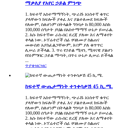
ማቃለያ የአየር ኃይል ምንጭ
1. ከፍተኛ አስተማማኝነት, ጭራሹ አነስተኛ ቁጥር
ያላቸውን ክፍሎች ያቀፈ እና ያልተለመደ ክፍሎች
የለውም, ስለሆነም በትላልቅ ግንባታ ከ 80,000 እስከ
100,000 ሰዓታት ያህል በአስተማማኝ ሁኔታ ይሠራል.
2. እሱ ከፍተኛው ራስ-ሰር ደረጃ ያለው እና ለማቆየት
ቀላል ነው. ኦፕሬተሮች ሰፊ የባለሙያ ስልጠና
መውሰድ አያስፈልጋቸውም, እናም ያለ ቁጥጥር
ሊሠራ ይችላል. 3. ጥሩ የኃይል ሚዛን, ሚዛናዊ ያልሆነ
የስነምግባር ኃይል ማጣት, በጥሩ ሁኔታ ሊሠራ ይችላል
...
ጥያቄ
ዝርዝር
ከፍተኛ ውጤታማነት ተንቀሳቃሽ 45 ኪ.ሜ.
1. ከፍተኛ አስተማማኝነት, ጭራሹ አነስተኛ ቁጥር
ያላቸውን ክፍሎች ያቀፈ እና ያልተለመደ ክፍሎች
የለውም, ስለሆነም በትላልቅ ግንባታ ከ 80,000 እስከ
100,000 ሰዓታት ያህል በአስተማማኝ ሁኔታ ይሠራል.
2. እሱ ከፍተኛው ራስ-ሰር ደረጃ ያለው እና ለማቆየት
ቀላል ነው. ኦፕሬተሮች ሰፊ የባለሙያ ስልጠና