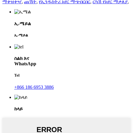
ማቀዝቀዣ
,
ጩኸት
,
የኢንዱስትሪ አየር ማጭበርበር
,
ርካሽ የአየር ማቃለያ
,
ኢ-ሜይል
ኢ-ሜይል
ስልክ እና
WhatsApp
Tel
+866 186 6953 3886
ከላይ