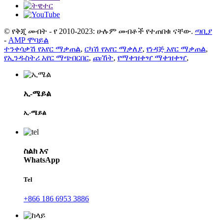
© የቅጂ መብት - የ 2010-2023: ሁሉም መብቶች የተጠበቁ ናቸው.
ጣቢያ
-
AMP ሞባይል
ተንቀሳቃሽ የአየር ማቃጠል
,
ርካሽ የአየር ማቃለያ
,
የነዳጅ አየር ማቃጠል
,
የኢንዱስትሪ አየር ማጭበርበር
,
ጩኸት
,
የማቀዝቀዣ ማቀዝቀዣ
,
ኢ-ሜይል
ኢ-ሜይል
ስልክ እና
WhatsApp
Tel
+866 186 6953 3886