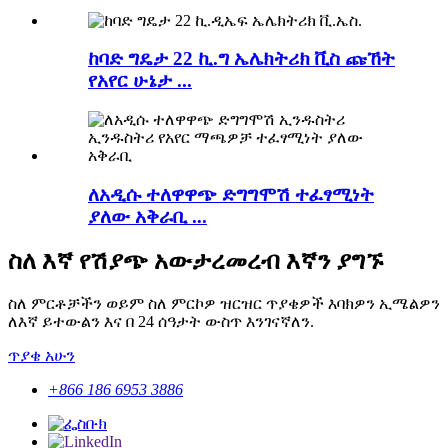
ከባድ ግዴታ 22 ኪ.ግ ኤሌክትሪክ ቪስ ጩኸት
የአየር ሁኔታ ...
ለአዲሱ ተለዋዋጭ ድግግሞሽ ተፈፃሚነት
ያለው አቅራቢ ...
ስለ እኛ የሽያጭ አውታረመረብ እኛን ያግኙ
ስለ ምርቶቻችን ወይም ስለ ምርኮዎ ዝርዝር ጥያቄዎች እባክዎን ኢሜልዎን
ለእኛ ይተውልን እና በ 24 ሰዓታት ውስጥ እንገናኛለን.
ጥያቄ አሁን
+866 186 6953 3886