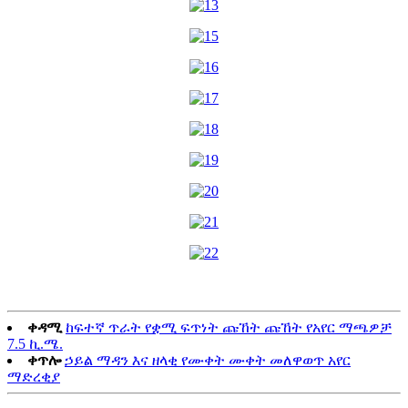
ቀዳሚ
ከፍተኛ ጥራት የቋሚ ፍጥነት ጩኸት ጩኸት የአየር ማጫዎቻ
7.5 ኪ.ሜ.
ቀጥሎ
ኃይል ማዳን እና ዘላቂ የሙቀት ሙቀት መለዋወጥ አየር
ማድረቂያ