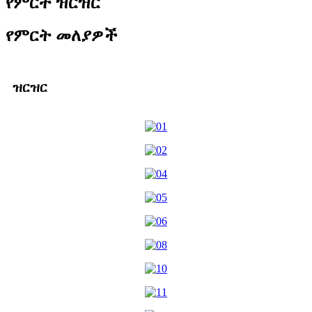
የምርት ዝርዝር
የምርት መለያዎች
ዝርዝር