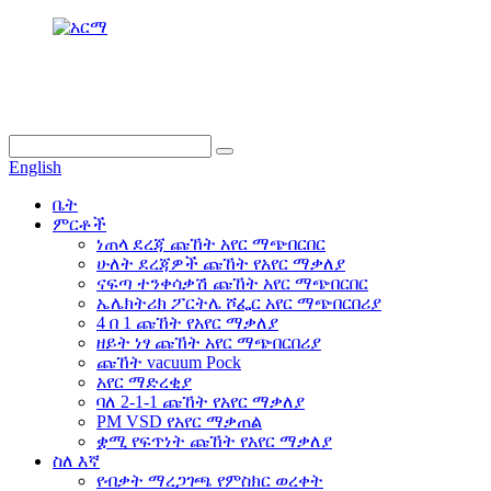
info@dukascompressor.com
+866 186 6953 3886
English
ቤት
ምርቶች
ነጠላ ደረጃ ጩኸት አየር ማጭበርበር
ሁለት ደረጃዎች ጩኸት የአየር ማቃለያ
ናፍጣ ተንቀሳቃሽ ጩኸት አየር ማጭበርበር
ኤሌክትሪክ ፖርትሌ ሾፌር አየር ማጭበርበሪያ
4 በ 1 ጩኸት የአየር ማቃለያ
ዘይት ነፃ ጩኸት አየር ማጭበርበሪያ
ጩኸት vacuum Pock
አየር ማድረቂያ
ባለ 2-1-1 ጩኸት የአየር ማቃለያ
PM VSD የአየር ማቃጠል
ቋሚ የፍጥነት ጩኸት የአየር ማቃለያ
ስለ እኛ
የብቃት ማረጋገጫ የምስክር ወረቀት