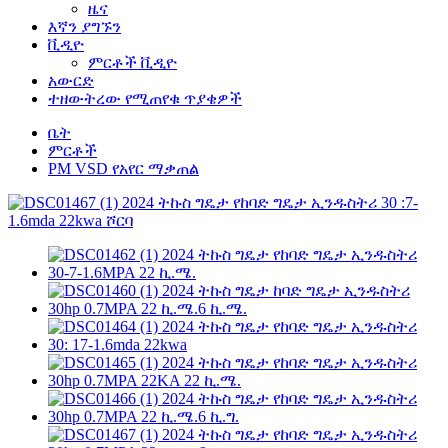
ዜና
እኛን ያግኙን
ቪዲዮ
ምርቶች ቪዲዮ
አውርድ
ተዘውትረው የሚጠየቁ ጥያቄዎች
ቤት
ምርቶች
PM VSD የአየር ማቃጠል