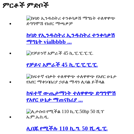
ምርቶች ምድቦች
ከባድ የኢንዱስትሪ ኢንዱስትሪ ተንቀሳቃሽ
ማግኔት vialbbbb ...
የቻይና አምራች 45 ኪ.ፒ.ፒ.ፒ.ፒ.
ከፍተኛ ውጤታማነት ተለዋዋጭ ድግግሞሽ
የአየር ሁኔታ ማጠናከሪያ ...
ሊበጁ የሚችሉ 110 ኪ.ግ. 50 ሺ.ዲ.ፒ.