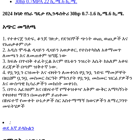
2024 ከባድ የስራ ግዴታ የኢንዱስትሪ 30hp 0.7-1.6 ኪ.ሜ.6 ኪ.ሜ.
አጭር መግለጫ
1. የተቀናጀ ንድፍ, ቆንጆ ገጽታ, የደንበኞች ጭነት ወጪ ወጪዎች እና
የአጠቃቀም ቦታ
2. አዲስ ሞዱል ዲዛይን ዲዛይን አወቃቀር, የተስተካከለ አቀማመጥ
ለመጫን እና ለመጠቀም ዝግጁ ነው
3. ክፍሉ በጥብቅ ተፈትኗል እናም የቤቱን ንዝረት እሴት ከአለም አቀፍ
ደረጃዎች በጣም ዝቅተኛ ነው.
4. የቧንቧን ርዝመት እና ብዛትን ለመቀነስ የቧንቧ ንድፍ ማመቻቸት
በዚህም ቧንቧ መስመር ስርዓት ምክንያት የቧንቧ መስመር ዝርፊያዎችን
እና ውስጣዊ ኪሳራዎችን መከሰት መቀነስ.
5. በጥሩ አፈፃፀም እና በከፍተኛ የማቀዝቀዣ አቅም ውቅር አማካኝነት
የቀዘቀዘ ማሽን በመጠቀም ይጠቀሙ
በከፍተኛ የሙቀት ሁኔታዎች ስር አስተማማኝ ክወናዎችን ለማረጋገጥ
መፍትሄዎች
:
ወደ እኛ ይላኩልን